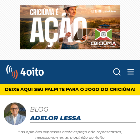
Abr
4oito
DEIXE AQUI SEU PALPITE PARA O JOGO DO CRICIÚMA!
BLOG
ADELOR LESSA
* as opiniões expressas neste espaço não representam,
necessariamente, a opinião do 4oito