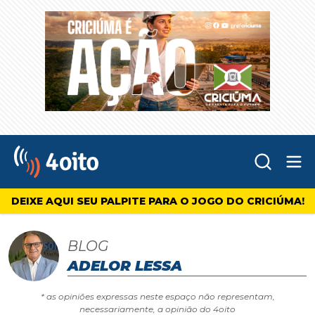
Abr
4oito
DEIXE AQUI SEU PALPITE PARA O JOGO DO CRICIÚMA!
BLOG
ADELOR LESSA
* as opiniões expressas neste espaço não representam,
necessariamente, a opinião do 4oito