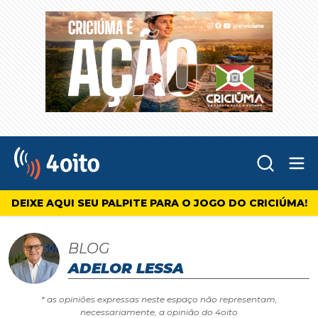
Abr
4oito
DEIXE AQUI SEU PALPITE PARA O JOGO DO CRICIÚMA!
BLOG
ADELOR LESSA
* as opiniões expressas neste espaço não representam,
necessariamente, a opinião do 4oito