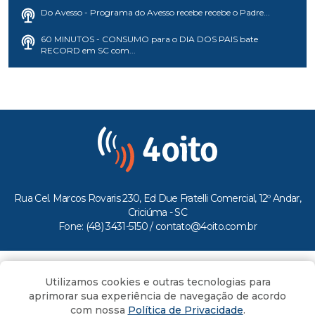
Do Avesso - Programa do Avesso recebe recebe o Padre...
60 MINUTOS - CONSUMO para o DIA DOS PAIS bate
RECORD em SC com...
Rua Cel. Marcos Rovaris 230, Ed Due Fratelli Comercial, 12º Andar,
Criciúma - SC
Fone: (48) 3431-5150 /
contato@4oito.com.br
Copyright © 2026.
Utilizamos cookies e outras tecnologias para
Todos os direitos reservados ao Portal 4oito
aprimorar sua experiência de navegação de acordo
com nossa
Política de Privacidade
.