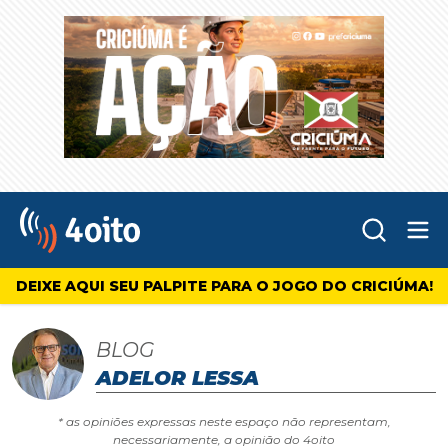
Abr
4oito
DEIXE AQUI SEU PALPITE PARA O JOGO DO CRICIÚMA!
BLOG
ADELOR LESSA
* as opiniões expressas neste espaço não representam,
necessariamente, a opinião do 4oito