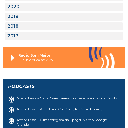
2020
2019
2018
2017
Rádio Som Maior
Clique e ouça ao vivo
PODCASTS
Adelor Lessa - Carla Ayres, vereadora reeleita em Florianópolis...
Adelor Lessa - Prefeito de Criciúma, Prefeita de Içara,...
Adelor Lessa - Climatologista da Epagri, Márcio Sônego
falando...