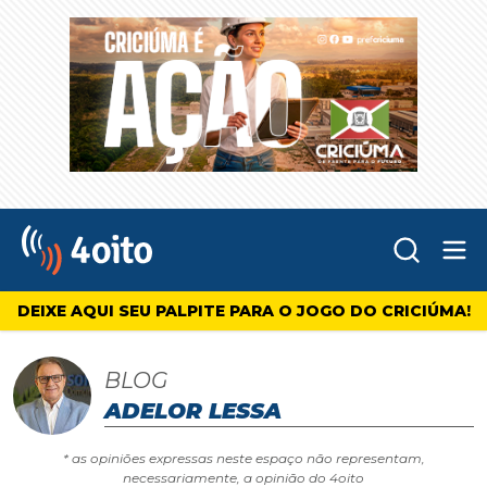
Abr
4oito
DEIXE AQUI SEU PALPITE PARA O JOGO DO CRICIÚMA!
BLOG
ADELOR LESSA
* as opiniões expressas neste espaço não representam,
necessariamente, a opinião do 4oito