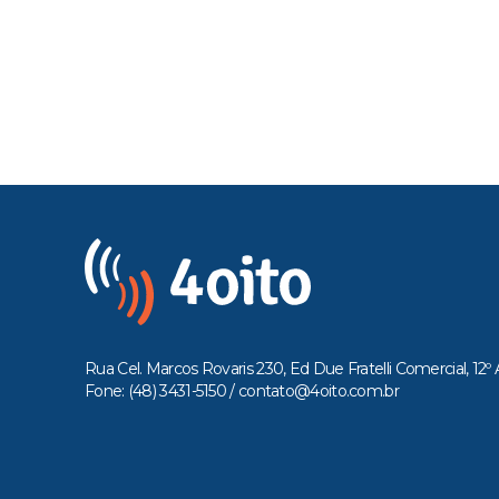
Rua Cel. Marcos Rovaris 230, Ed Due Fratelli Comercial, 12º 
Fone: (48) 3431-5150 /
contato@4oito.com.br