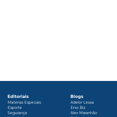
Editoriais
Blogs
Matérias Especiais
Adelor Lessa
Esporte
Enio Biz
Segurança
Alex Maranhão