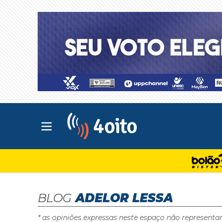
Abrir menu principal
4oito
BLOG
ADELOR LESSA
* as opiniões expressas neste espaço não representa