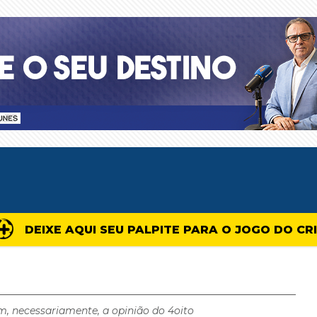
DEIXE AQUI SEU PALPITE PARA O JOGO DO CR
m, necessariamente, a opinião do 4oito