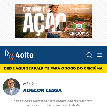
Abr
4oito
DEIXE AQUI SEU PALPITE PARA O JOGO DO CRICIÚMA!
BLOG
ADELOR LESSA
* as opiniões expressas neste espaço não representam,
necessariamente, a opinião do 4oito