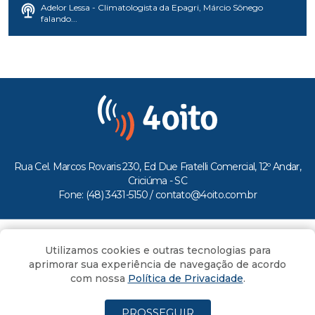
Adelor Lessa - Climatologista da Epagri, Márcio Sônego
falando...
Rua Cel. Marcos Rovaris 230, Ed Due Fratelli Comercial, 12º Andar,
Criciúma - SC
Fone: (48) 3431-5150 /
contato@4oito.com.br
Copyright © 2026.
Utilizamos cookies e outras tecnologias para
Todos os direitos reservados ao Portal 4oito
aprimorar sua experiência de navegação de acordo
com nossa
Política de Privacidade
.
PROSSEGUIR