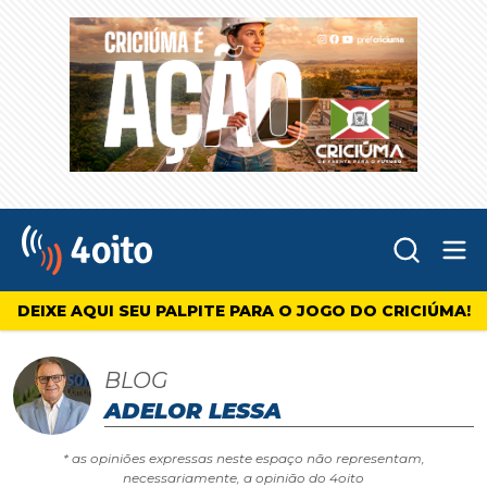
Abr
4oito
DEIXE AQUI SEU PALPITE PARA O JOGO DO CRICIÚMA!
BLOG
ADELOR LESSA
* as opiniões expressas neste espaço não representam,
necessariamente, a opinião do 4oito