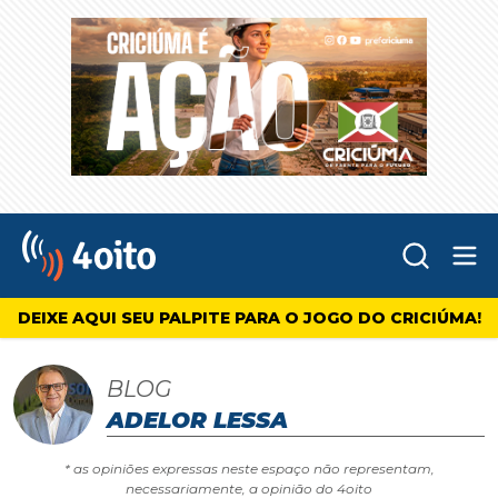
Abr
4oito
DEIXE AQUI SEU PALPITE PARA O JOGO DO CRICIÚMA!
BLOG
ADELOR LESSA
* as opiniões expressas neste espaço não representam,
necessariamente, a opinião do 4oito