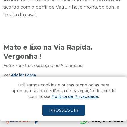
acordo com o perfil de Vaguinho, e montado com a
"prata da casa".
Mato e lixo na Via Rápida.
Vergonha !
Fotos mostram situação da Via Rápida!
Por
Adelor Lessa
02/12/2024 - 06:46
Atualizado em 02/12/2024 - 10:51
Utilizamos cookies e outras tecnologias para
aprimorar sua experiência de navegação de acordo
com nossa
Política de Privacidade
.
Caminhei ontem até a Basílica de Içara pela Via
PROSSEGUIR
Rápida.
(4oito) 3431.5150
Caminhando a gente vê o que não vê quando passa