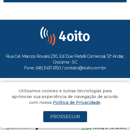
Rua Cel. Marcos Rovaris 230, Ed Due Fratelli Comercial, 12º Andar,
Criciúma - SC
Fone: (48) 3431-5150 /
contato@4oito.com.br
Copyright © 2026.
Utilizamos cookies e outras tecnologias para
Todos os direitos reservados ao Portal 4oito
aprimorar sua experiência de navegação de acordo
com nossa
Política de Privacidade
.
PROSSEGUIR
(4oito) 3431.5150