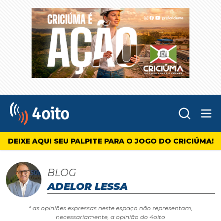
Abr
4oito
DEIXE AQUI SEU PALPITE PARA O JOGO DO CRICIÚMA!
BLOG
ADELOR LESSA
* as opiniões expressas neste espaço não representam,
necessariamente, a opinião do 4oito