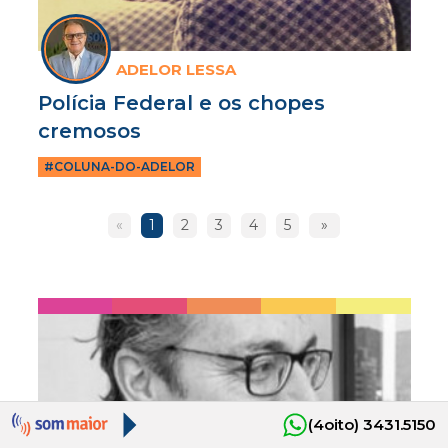
ADELOR LESSA
Polícia Federal e os chopes
cremosos
#COLUNA-DO-ADELOR
«
1
2
3
4
5
»
(4oito) 3431.5150