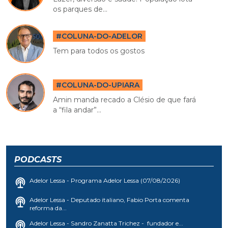
os parques de...
#COLUNA-DO-ADELOR
Tem para todos os gostos
#COLUNA-DO-UPIARA
Amin manda recado a Clésio de que fará
a “fila andar”...
PODCASTS
Adelor Lessa - Programa Adelor Lessa (07/08/2026)
Adelor Lessa - Deputado italiano, Fabio Porta comenta
reforma da...
Adelor Lessa - Sandro Zanatta Trichez - fundador e...