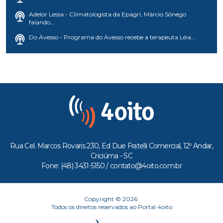
Adelor Lessa - Climatologista da Epagri, Márcio Sônego
falando...
Do Avesso - Programa do Avesso recebe a terapeuta Léia...
Rua Cel. Marcos Rovaris 230, Ed Due Fratelli Comercial, 12º Andar,
Criciúma - SC
Fone: (48) 3431-5150 /
contato@4oito.com.br
Copyright © 2026.
Todos os direitos reservados ao Portal 4oito