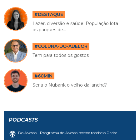
#DESTAQUE
Lazer, diversão e saúde: População lota
os parques de...
#COLUNA-DO-ADELOR
Tem para todos os gostos
#60MIN
Seria o Nubank o velho da lancha?
PODCASTS
Do Avesso - Programa do Avesso recebe recebe o Padre...