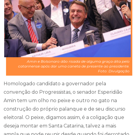
Amin e Bolsonaro dão risada de alguma graça dita pelo
catarinense após dar uma caneta de presente ao presidente.
Foto: Divulgação
Homologado candidato a governador pela
convenção do Progressistas, o senador Esperidião
Amin tem um olho no peixe e outro no gato na
construção do próprio palanque e de seu discurso
eleitoral. O peixe, digamos assim, é a coligação que
deseja montar em Santa Catarina, talvez a mais
ampla que pode reunir desde quando foi derrotado