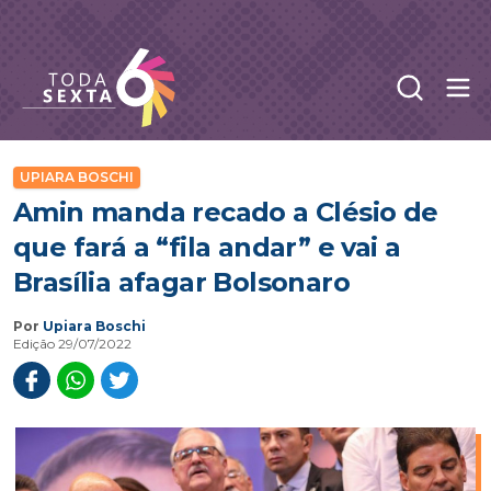
Abr
Toda Sexta - 4oito
UPIARA BOSCHI
Amin manda recado a Clésio de
que fará a “fila andar” e vai a
Brasília afagar Bolsonaro
Por
Upiara Boschi
Edição 29/07/2022