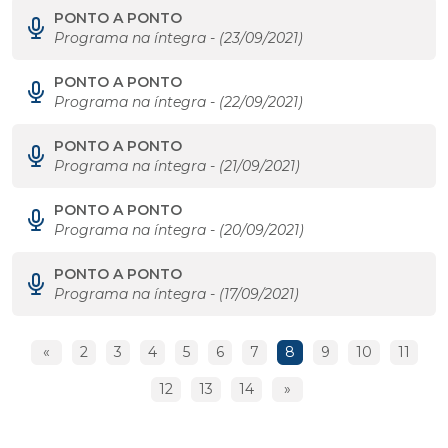
PONTO A PONTO
Programa na íntegra - (23/09/2021)
PONTO A PONTO
Programa na íntegra - (22/09/2021)
PONTO A PONTO
Programa na íntegra - (21/09/2021)
PONTO A PONTO
Programa na íntegra - (20/09/2021)
PONTO A PONTO
Programa na íntegra - (17/09/2021)
«
2
3
4
5
6
7
8
9
10
11
12
13
14
»