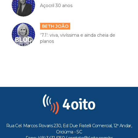
Açocril 30 anos
BETH JOÃO
‘7.1’: viva, vivíssima e ainda cheia de
planos
Rua Cel. Marcos Rovaris 230, Ed Due Fratelli Comercial, 12º Andar,
Criciúma - SC