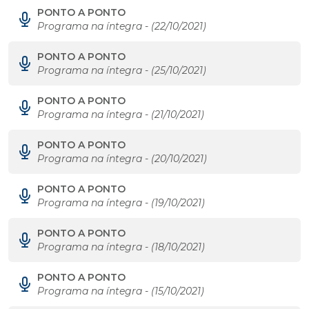
PONTO A PONTO
Programa na íntegra - (22/10/2021)
PONTO A PONTO
Programa na íntegra - (25/10/2021)
PONTO A PONTO
Programa na íntegra - (21/10/2021)
PONTO A PONTO
Programa na íntegra - (20/10/2021)
PONTO A PONTO
Programa na íntegra - (19/10/2021)
PONTO A PONTO
Programa na íntegra - (18/10/2021)
PONTO A PONTO
Programa na íntegra - (15/10/2021)