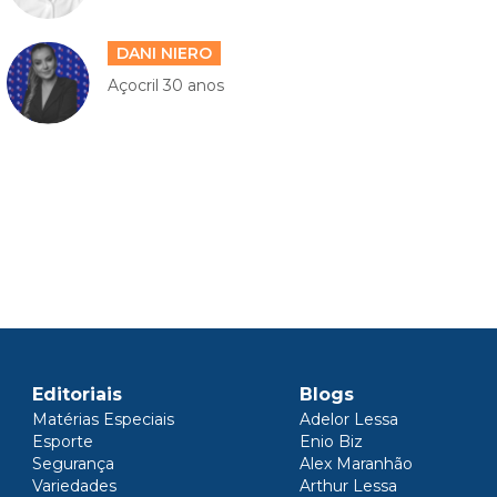
DANI NIERO
Açocril 30 anos
Editoriais
Blogs
Matérias Especiais
Adelor Lessa
Esporte
Enio Biz
Segurança
Alex Maranhão
Variedades
Arthur Lessa