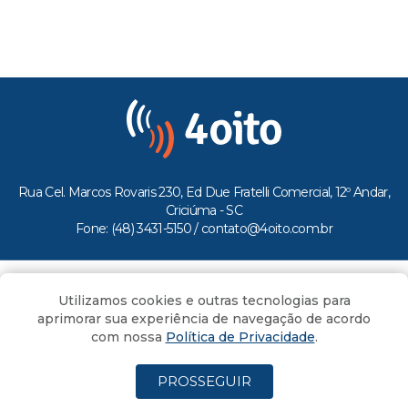
Rua Cel. Marcos Rovaris 230, Ed Due Fratelli Comercial, 12º Andar,
Criciúma - SC
Fone: (48) 3431-5150 /
contato@4oito.com.br
Copyright © 2026.
Utilizamos cookies e outras tecnologias para
Todos os direitos reservados ao Portal 4oito
aprimorar sua experiência de navegação de acordo
com nossa
Política de Privacidade
.
PROSSEGUIR