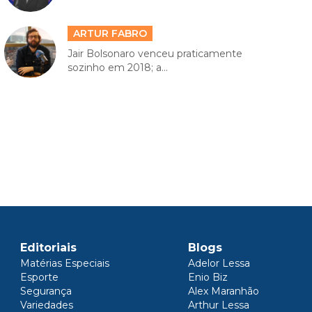
ARTUR FABRO
Jair Bolsonaro venceu praticamente
sozinho em 2018; a...
Editoriais
Blogs
Matérias Especiais
Adelor Lessa
Esporte
Enio Biz
Segurança
Alex Maranhão
Variedades
Arthur Lessa