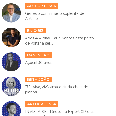
ADELOR LESSA
Genésio confirmado suplente de
Antídio
ENIO BIZ
Após 462 dias, Cauê Santos está perto
de voltar a ser...
DANI NIERO
Açocril 30 anos
BETH JOÃO
‘7.1’: viva, vivíssima e ainda cheia de
planos
ARTHUR LESSA
INVISTA-SE | Direto da Expert XP e as