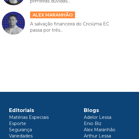
primeiras dúvidas...
ALEX MARANHÃO
A salvação financeira do Criciúma EC
passa por três...
Editoriais
Blogs
Matérias Especiais
Adelor Lessa
Esporte
Enio Biz
Segurança
Alex Maranhão
Variedades
Arthur Lessa