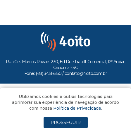
Rua Cel. Marcos Rovaris 230, Ed Due Fratelli Comercial, 12º Andar,
Criciúma - SC
Fone: (48) 3431-5150 /
contato@4oito.com.br
Copyright © 2026.
Utilizamos cookies e outras tecnologias para
Todos os direitos reservados ao Portal 4oito
aprimorar sua experiência de navegação de acordo
com nossa
Política de Privacidade
.
PROSSEGUIR