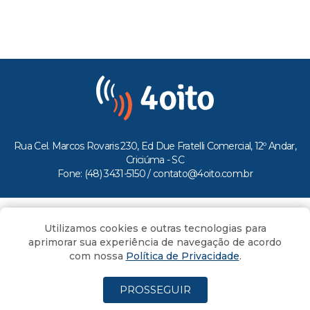
Rua Cel. Marcos Rovaris 230, Ed Due Fratelli Comercial, 12º Andar,
Criciúma - SC
Fone: (48) 3431-5150 /
contato@4oito.com.br
Copyright © 2026.
Utilizamos cookies e outras tecnologias para
Todos os direitos reservados ao Portal 4oito
aprimorar sua experiência de navegação de acordo
com nossa
Política de Privacidade
.
PROSSEGUIR