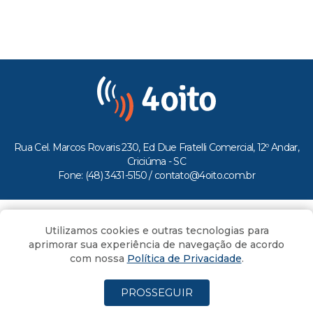
Rua Cel. Marcos Rovaris 230, Ed Due Fratelli Comercial, 12º Andar,
Criciúma - SC
Fone: (48) 3431-5150 /
contato@4oito.com.br
Copyright © 2026.
Utilizamos cookies e outras tecnologias para
Todos os direitos reservados ao Portal 4oito
aprimorar sua experiência de navegação de acordo
com nossa
Política de Privacidade
.
PROSSEGUIR