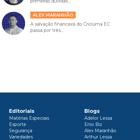
primeiras dúvidas...
ALEX MARANHÃO
A salvação financeira do Criciúma EC
passa por três...
Editoriais
Blogs
Matérias Especiais
Adelor Lessa
Esporte
Enio Biz
Segurança
Alex Maranhão
Variedades
Arthur Lessa