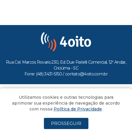
Rua Cel. Marcos Rovaris 230, Ed Due Fratelli Comercial, 12º Andar,
Criciúma - SC
Fone: (48) 3431-5150 /
contato@4oito.com.br
Copyright © 2026.
Utilizamos cookies e outras tecnologias para
Todos os direitos reservados ao Portal 4oito
aprimorar sua experiência de navegação de acordo
com nossa
Política de Privacidade
.
PROSSEGUIR