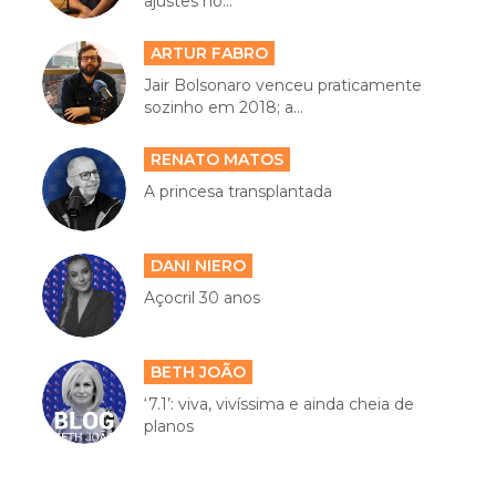
ajustes no...
ARTUR FABRO
Jair Bolsonaro venceu praticamente
sozinho em 2018; a...
RENATO MATOS
A princesa transplantada
DANI NIERO
Açocril 30 anos
BETH JOÃO
‘7.1’: viva, vivíssima e ainda cheia de
planos