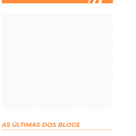
AS ÚLTIMAS DOS BLOGS