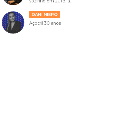
sozinho em 2018; a...
DANI NIERO
Açocril 30 anos