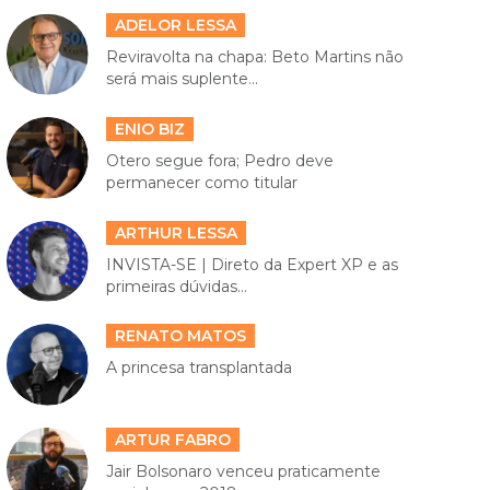
ADELOR LESSA
Reviravolta na chapa: Beto Martins não
será mais suplente...
ENIO BIZ
Otero segue fora; Pedro deve
permanecer como titular
ARTHUR LESSA
INVISTA-SE | Direto da Expert XP e as
primeiras dúvidas...
RENATO MATOS
A princesa transplantada
ARTUR FABRO
Jair Bolsonaro venceu praticamente