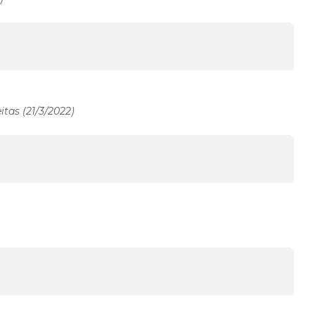
itas (21/3/2022)