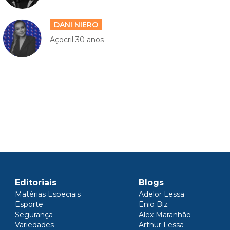
DANI NIERO
Açocril 30 anos
Editoriais
Blogs
Matérias Especiais
Adelor Lessa
Esporte
Enio Biz
Segurança
Alex Maranhão
Variedades
Arthur Lessa