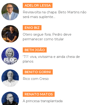
ADELOR LESSA
Reviravolta na chapa: Beto Martins não
será mais suplente...
ENIO BIZ
Otero segue fora; Pedro deve
permanecer como titular
BETH JOÃO
‘7.1’: viva, vivíssima e ainda cheia de
planos
BENITO GORINI
Rico com Creso
RENATO MATOS
A princesa transplantada