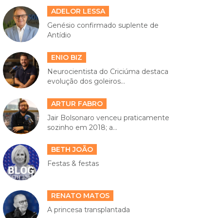
ADELOR LESSA
Genésio confirmado suplente de
Antídio
ENIO BIZ
Neurocientista do Criciúma destaca
evolução dos goleiros...
ARTUR FABRO
Jair Bolsonaro venceu praticamente
sozinho em 2018; a...
BETH JOÃO
Festas & festas
RENATO MATOS
A princesa transplantada