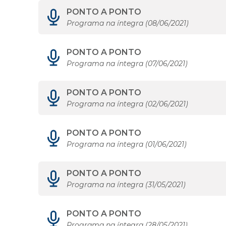
PONTO A PONTO
Programa na íntegra (08/06/2021)
PONTO A PONTO
Programa na íntegra (07/06/2021)
PONTO A PONTO
Programa na íntegra (02/06/2021)
PONTO A PONTO
Programa na íntegra (01/06/2021)
PONTO A PONTO
Programa na íntegra (31/05/2021)
PONTO A PONTO
Programa na íntegra (28/05/2021)