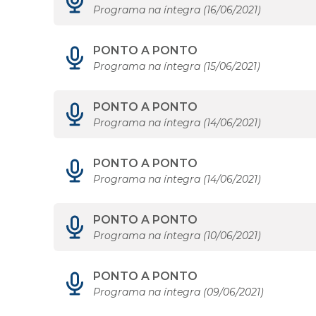
Programa na íntegra (16/06/2021)
PONTO A PONTO
Programa na íntegra (15/06/2021)
PONTO A PONTO
Programa na íntegra (14/06/2021)
PONTO A PONTO
Programa na íntegra (14/06/2021)
PONTO A PONTO
Programa na íntegra (10/06/2021)
PONTO A PONTO
Programa na íntegra (09/06/2021)