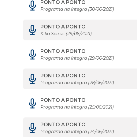
PONTO A PONTO
Programa na íntegra (30/06/2021)
PONTO A PONTO
Kika Seixas (29/06/2021)
PONTO A PONTO
Programa na íntegra (29/06/2021)
PONTO A PONTO
Programa na íntegra (28/06/2021)
PONTO A PONTO
Programa na íntegra (25/06/2021)
PONTO A PONTO
Programa na íntegra (24/06/2021)