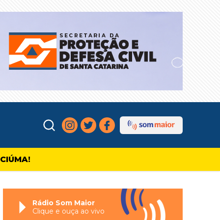
ICIÚMA!
Rádio Som Maior
Clique e ouça ao vivo