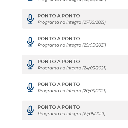
PONTO A PONTO
Programa na íntegra (27/05/2021)
PONTO A PONTO
Programa na íntegra (25/05/2021)
PONTO A PONTO
Programa na íntegra (24/05/2021)
PONTO A PONTO
Programa na íntegra (20/05/2021)
PONTO A PONTO
Programa na íntegra (19/05/2021)