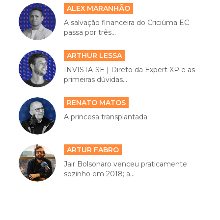
ALEX MARANHÃO
A salvação financeira do Criciúma EC
passa por três...
ARTHUR LESSA
INVISTA-SE | Direto da Expert XP e as
primeiras dúvidas...
RENATO MATOS
A princesa transplantada
ARTUR FABRO
Jair Bolsonaro venceu praticamente
sozinho em 2018; a...