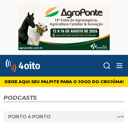
Abr
4oito
DEIXE AQUI SEU PALPITE PARA O JOGO DO CRICIÚMA!
PODCASTS