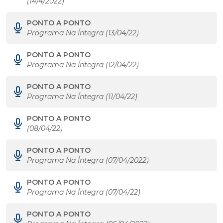
(14/4/2022)
PONTO A PONTO
Programa Na Íntegra (13/04/22)
PONTO A PONTO
Programa Na Íntegra (12/04/22)
PONTO A PONTO
Programa Na Íntegra (11/04/22)
PONTO A PONTO
(08/04/22)
PONTO A PONTO
Programa Na Íntegra (07/04/2022)
PONTO A PONTO
Programa Na Íntegra (07/04/22)
PONTO A PONTO