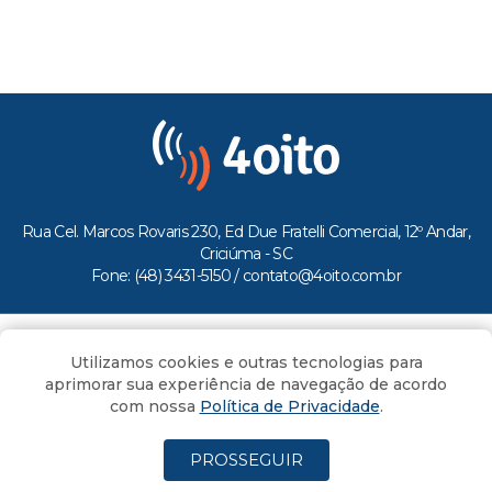
Rua Cel. Marcos Rovaris 230, Ed Due Fratelli Comercial, 12º Andar,
Criciúma - SC
Fone: (48) 3431-5150 /
contato@4oito.com.br
Copyright © 2026.
Utilizamos cookies e outras tecnologias para
Todos os direitos reservados ao Portal 4oito
aprimorar sua experiência de navegação de acordo
com nossa
Política de Privacidade
.
PROSSEGUIR