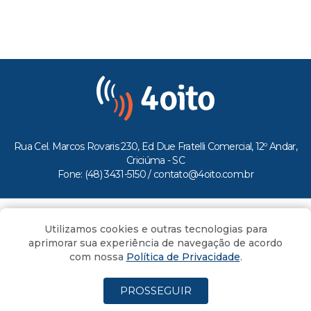
Rua Cel. Marcos Rovaris 230, Ed Due Fratelli Comercial, 12º Andar,
Criciúma - SC
Fone: (48) 3431-5150 /
contato@4oito.com.br
Copyright © 2026.
Utilizamos cookies e outras tecnologias para
Todos os direitos reservados ao Portal 4oito
aprimorar sua experiência de navegação de acordo
com nossa
Política de Privacidade
.
PROSSEGUIR