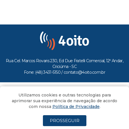
Rua Cel. Marcos Rovaris 230, Ed Due Fratelli Comercial, 12º Andar,
Criciúma - SC
Fone: (48) 3431-5150 /
contato@4oito.com.br
Copyright © 2026.
Utilizamos cookies e outras tecnologias para
Todos os direitos reservados ao Portal 4oito
aprimorar sua experiência de navegação de acordo
com nossa
Política de Privacidade
.
PROSSEGUIR