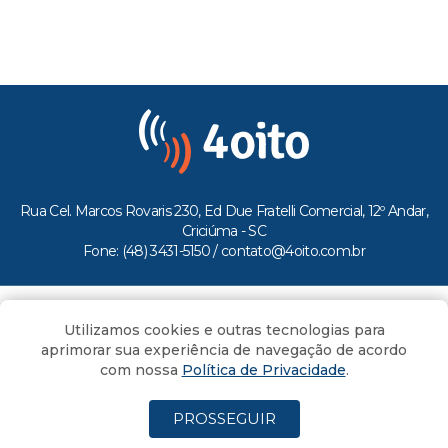
Rua Cel. Marcos Rovaris 230, Ed Due Fratelli Comercial, 12º Andar,
Criciúma - SC
Fone: (48) 3431-5150 /
contato@4oito.com.br
Copyright © 2026.
Utilizamos cookies e outras tecnologias para
Todos os direitos reservados ao Portal 4oito
aprimorar sua experiência de navegação de acordo
com nossa
Política de Privacidade
.
PROSSEGUIR