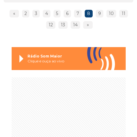
«
2
3
4
5
6
7
8
9
10
11
12
13
14
»
Rádio Som Maior
Clique e ouça ao vivo