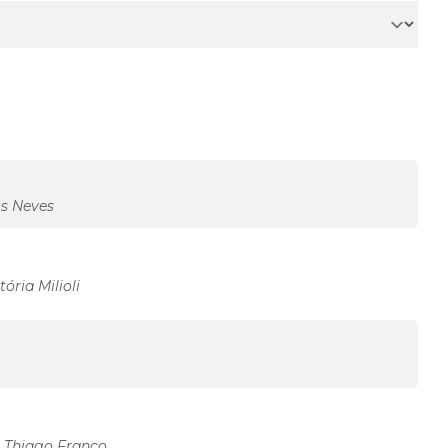
s Neves
ória Milioli
r Thiago Franco