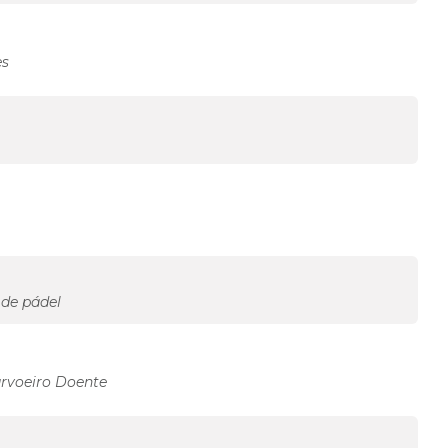
es
 de pádel
arvoeiro Doente