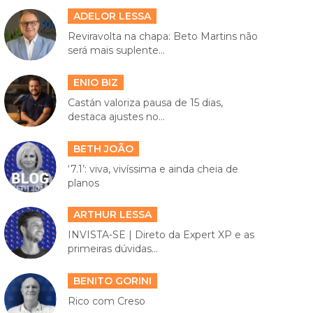
ADELOR LESSA
Reviravolta na chapa: Beto Martins não
será mais suplente...
ENIO BIZ
Castán valoriza pausa de 15 dias,
destaca ajustes no...
BETH JOÃO
‘7.1’: viva, vivíssima e ainda cheia de
planos
ARTHUR LESSA
INVISTA-SE | Direto da Expert XP e as
primeiras dúvidas...
BENITO GORINI
Rico com Creso