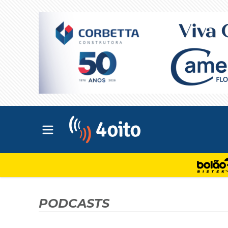
Abrir menu principal
4oito
PODCASTS