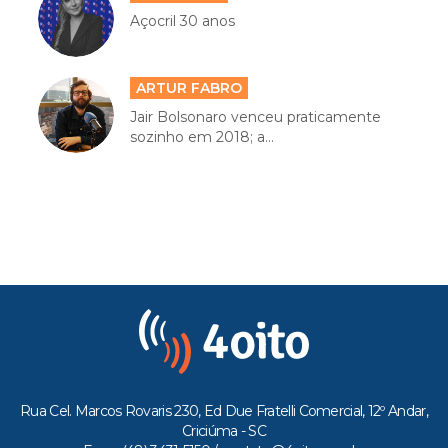
Açocril 30 anos
ARTUR FABRO
Jair Bolsonaro venceu praticamente
sozinho em 2018; a...
Rua Cel. Marcos Rovaris 230, Ed Due Fratelli Comercial, 12º Andar,
Criciúma - SC