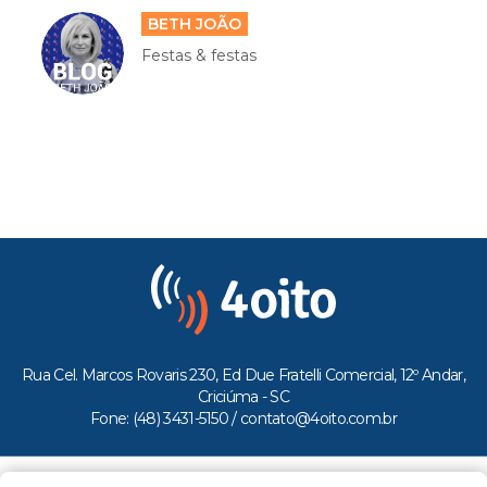
BETH JOÃO
Festas & festas
Rua Cel. Marcos Rovaris 230, Ed Due Fratelli Comercial, 12º Andar,
Criciúma - SC
Fone: (48) 3431-5150 /
contato@4oito.com.br