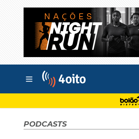
Abrir menu principal
4oito
PODCASTS