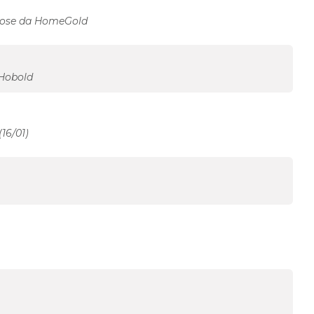
 Rose da HomeGold
 Hobold
6/01)