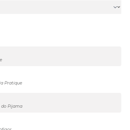
e
a Pratique
a do Pijama
ofigor