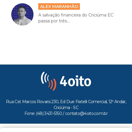
ALEX MARANHÃO
A salvação financeira do Criciúma EC
passa por três...
Rua Cel. Marcos Rovaris 230, Ed Due Fratelli Comercial, 12º Andar,
Criciúma - SC
Fone: (48) 3431-5150 /
contato@4oito.com.br