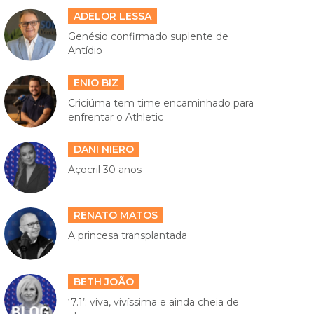
ADELOR LESSA
Genésio confirmado suplente de
Antídio
ENIO BIZ
Criciúma tem time encaminhado para
enfrentar o Athletic
DANI NIERO
Açocril 30 anos
RENATO MATOS
A princesa transplantada
BETH JOÃO
‘7.1’: viva, vivíssima e ainda cheia de