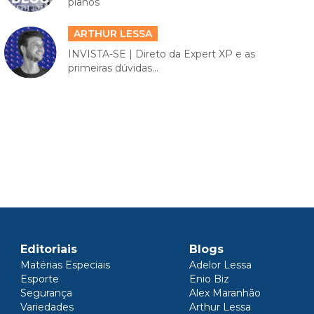
planos
ARTHUR LESSA
INVISTA-SE | Direto da Expert XP e as
primeiras dúvidas...
Editoriais
Blogs
Matérias Especiais
Adelor Lessa
Esporte
Enio Biz
Segurança
Alex Maranhão
Variedades
Arthur Lessa