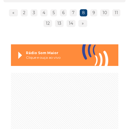
«
2
3
4
5
6
7
8
9
10
11
12
13
14
»
Rádio Som Maior
Clique e ouça ao vivo