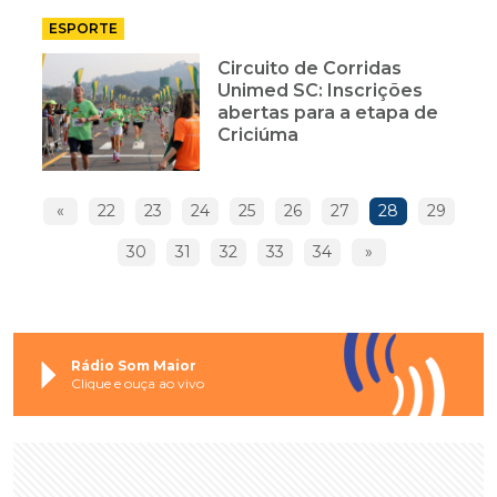
ESPORTE
Circuito de Corridas
Unimed SC: Inscrições
abertas para a etapa de
Criciúma
«
22
23
24
25
26
27
28
29
30
31
32
33
34
»
Rádio Som Maior
Clique e ouça ao vivo