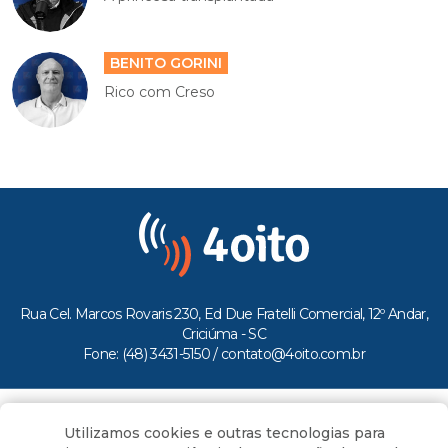
BENITO GORINI
Rico com Creso
Rua Cel. Marcos Rovaris 230, Ed Due Fratelli Comercial, 12º Andar,
Criciúma - SC
Fone: (48) 3431-5150 /
contato@4oito.com.br
Copyright © 2026.
Utilizamos cookies e outras tecnologias para
Todos os direitos reservados ao Portal 4oito