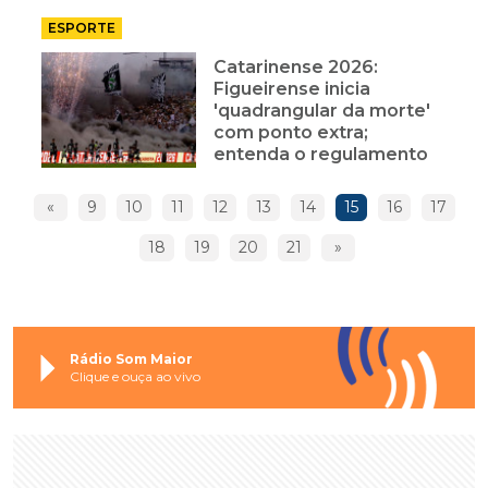
ESPORTE
Catarinense 2026:
Figueirense inicia
'quadrangular da morte'
com ponto extra;
entenda o regulamento
«
9
10
11
12
13
14
15
16
17
18
19
20
21
»
Rádio Som Maior
Clique e ouça ao vivo