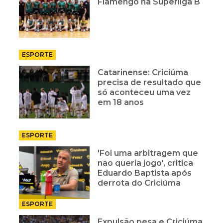
Flamengo na Superliga B
ESPORTE
Catarinense: Criciúma
precisa de resultado que
só aconteceu uma vez
em 18 anos
ESPORTE
'Foi uma arbitragem que
não queria jogo', critica
Eduardo Baptista após
derrota do Criciúma
ESPORTE
Expulsão pesa e Criciúma