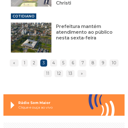
Christi
COTIDIANO
Prefeitura mantém
atendimento ao público
nesta sexta-feira
«
1
2
3
4
5
6
7
8
9
10
11
12
13
»
Rádio Som Maior
Clique e ouça ao vivo