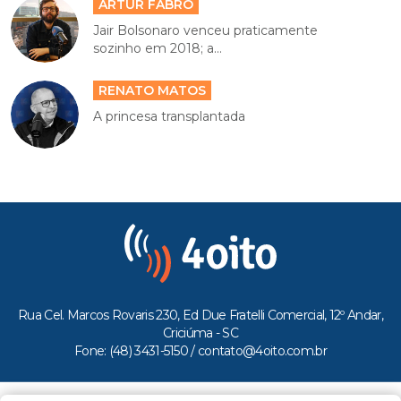
ARTUR FABRO
Jair Bolsonaro venceu praticamente
sozinho em 2018; a...
RENATO MATOS
A princesa transplantada
Rua Cel. Marcos Rovaris 230, Ed Due Fratelli Comercial, 12º Andar,
Criciúma - SC
Fone: (48) 3431-5150 /
contato@4oito.com.br