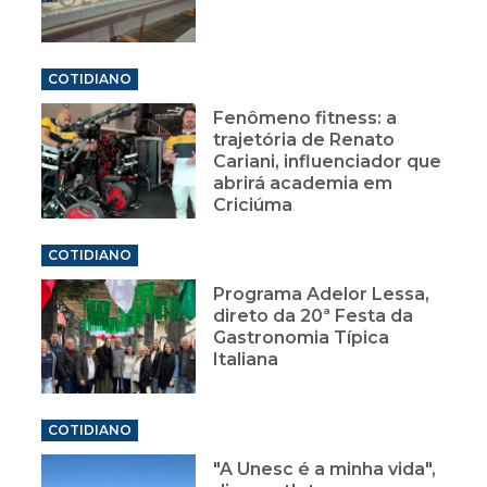
COTIDIANO
Fenômeno fitness: a
trajetória de Renato
Cariani, influenciador que
abrirá academia em
Criciúma
COTIDIANO
Programa Adelor Lessa,
direto da 20ª Festa da
Gastronomia Típica
Italiana
COTIDIANO
"A Unesc é a minha vida",