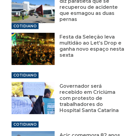
diz paratleta que se
recuperou de acidente
que esmagou as duas
pernas
COTIDIANO
Festa da Seleção leva
multidão ao Let’s Drop e
ganha novo espaço nesta
sexta
COTIDIANO
Governador será
recebido em Criciúma
com protesto de
trabalhadores do
Hospital Santa Catarina
COTIDIANO
Acic comemora 82 anos