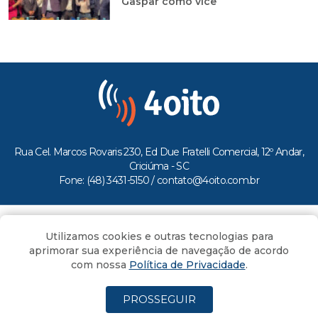
Gaspar como vice
Rua Cel. Marcos Rovaris 230, Ed Due Fratelli Comercial, 12º Andar,
Criciúma - SC
Fone: (48) 3431-5150 /
contato@4oito.com.br
Copyright © 2026.
Utilizamos cookies e outras tecnologias para
Todos os direitos reservados ao Portal 4oito
aprimorar sua experiência de navegação de acordo
com nossa
Política de Privacidade
.
PROSSEGUIR