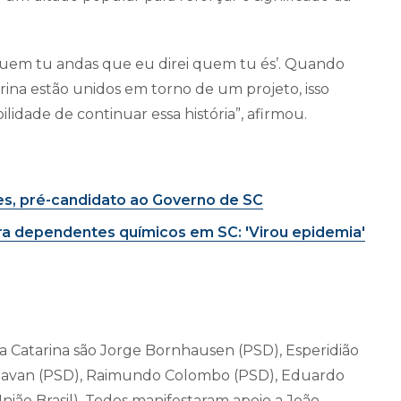
quem tu andas que eu direi quem tu és’. Quando
ina estão unidos em torno de um projeto, isso
idade de continuar essa história”, afirmou.
ues, pré-candidato ao Governo de SC
ra dependentes químicos em SC: 'Virou epidemia'
a Catarina são Jorge Bornhausen (PSD), Esperidião
l Pavan (PSD), Raimundo Colombo (PSD), Eduardo
União Brasil). Todos manifestaram apoio a João