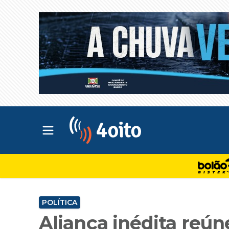
Abrir menu principal
4oito
POLÍTICA
Aliança inédita reún