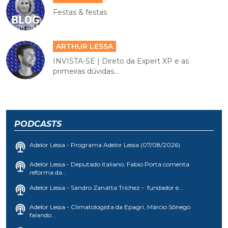
Festas & festas
ARTHUR LESSA
INVISTA-SE | Direto da Expert XP e as
primeiras dúvidas...
PODCASTS
Adelor Lessa - Programa Adelor Lessa (07/08/2026)
Adelor Lessa - Deputado italiano, Fabio Porta comenta
reforma da...
Adelor Lessa - Sandro Zanatta Trichez - fundador e...
Adelor Lessa - Climatologista da Epagri, Márcio Sônego
falando...