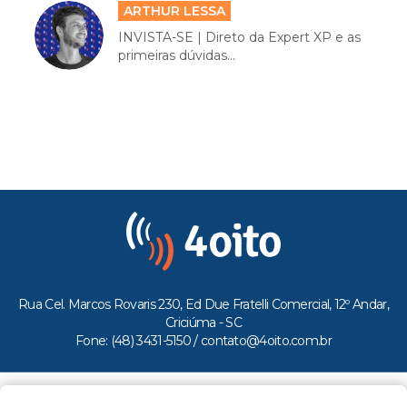
ARTHUR LESSA
INVISTA-SE | Direto da Expert XP e as
primeiras dúvidas...
Rua Cel. Marcos Rovaris 230, Ed Due Fratelli Comercial, 12º Andar,
Criciúma - SC
Fone: (48) 3431-5150 /
contato@4oito.com.br
Copyright © 2026.