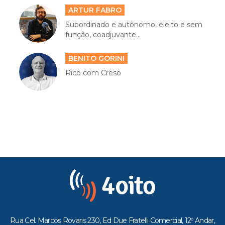
ARTUR FABRO
Subordinado e autônomo, eleito e sem
função, coadjuvante...
BENITO GORINI
Rico com Creso
Rua Cel. Marcos Rovaris 230, Ed Due Fratelli Comercial, 12º Andar,