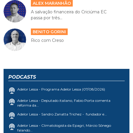
ALEX MARANHÃO
A salvação financeira do Criciúma EC
passa por três...
BENITO GORINI
Rico com Creso
PODCASTS
Adelor Lessa - Programa Adelor Lessa (07/08/2026)
Adelor Lessa - Deputado italiano, Fabio Porta comenta
reforma da...
Adelor Lessa - Sandro Zanatta Trichez - fundador e...
Adelor Lessa - Climatologista da Epagri, Márcio Sônego
falando...