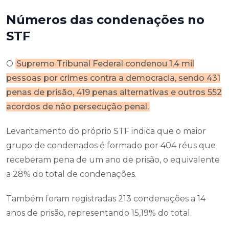
Números das condenações no
STF
O
Supremo Tribunal Federal condenou 1,4 mil
pessoas por crimes contra a democracia, sendo 431
penas de prisão, 419 penas alternativas e outros 552
acordos de não persecução penal.
Levantamento do próprio STF indica que o maior
grupo de condenados é formado por 404 réus que
receberam pena de um ano de prisão, o equivalente
a 28% do total de condenações.
Também foram registradas 213 condenações a 14
anos de prisão, representando 15,19% do total.