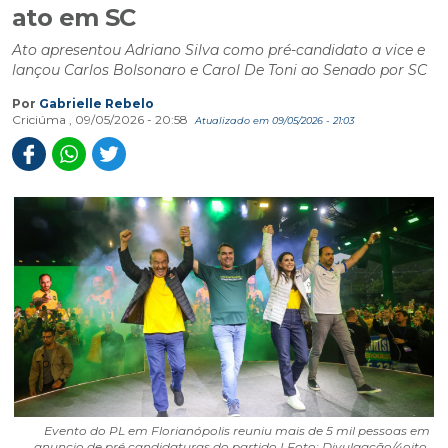
ato em SC
Ato apresentou Adriano Silva como pré-candidato a vice e
lançou Carlos Bolsonaro e Carol De Toni ao Senado por SC
Por
Gabrielle Rebelo
Criciúma , 09/05/2026 - 20:58
Atualizado em 09/05/2026 - 21:03
Evento do PL em Florianópolis reuniu mais de 5 mil pessoas em
anuncio de pré candidaturas do partido I Foto: Divulgação/4oito