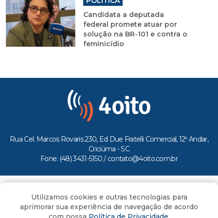
POLÍTICA
Candidata a deputada
federal promete atuar por
solução na BR-101 e contra o
feminicídio
Rua Cel. Marcos Rovaris 230, Ed Due Fratelli Comercial, 12º Andar,
Criciúma - SC
Fone: (48) 3431-5150 /
contato@4oito.com.br
Copyright © 2026.
Utilizamos cookies e outras tecnologias para
Todos os direitos reservados ao Portal 4oito
aprimorar sua experiência de navegação de acordo
com nossa
Política de Privacidade
.